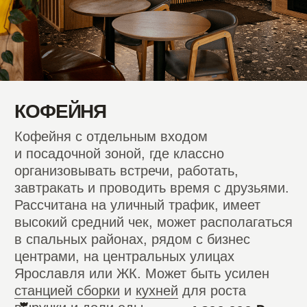
создают продукт нового уровня для
сильных локаций и требовательной
аудитории.
от 15 000 000 ₽
ИНВЕСТИЦИИ
СРЕДНИЙ ОБОРОТ
4 500 000 ₽
СРЕДНИЙ СРОК
21 месяц
ОКУПАЕМОСТИ
Запросить финансовую модель
Подробнее о формате
Запрос финансовой
модели