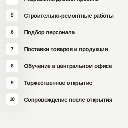
+7 474 255-10-06
Меню
info@coffeeway.ru
Для гостя
Новости
вк
yt
Франшиза
О бренде
tg
дзен
Обжарка кофе
макс
Работа в Coffee
Way
Контакты
Политика по обработке персональных
данных
Согласие на обработку персональных
данных
Пользовательское соглашение
ООО "Еда"
ОГРН 1214800003362
info@coffeeway.ru