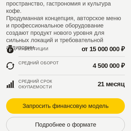
К ОТКРЫТИЮ
БИЗНЕСА
Подписание договора
1
Поиск локации
2
Выбор формата
3
Разработка дизайн-проекта
4
Строительно-ремонтные работы
5
Подбор персонала
6
Поставки товаров и продукции
7
Обучение в центральном офисе
8
Торжественное открытие
9
Сопровождение после открытия
10