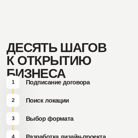
персональных данных
Соглашаюсь с
пользовательским
соглашением
Отправить
форму
По вопросам
франшизы
tg
wa
Франчайзинг
franshiza@coffeeway.ru
Центральный офис
Липецк, ул.
Первомайская, 2
По будням: 9:00–17:30