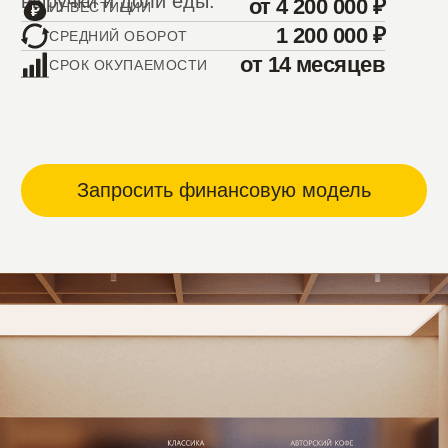
+7
Соглашаюсь с
политикой в отношении
обработки персональных данных
Даю
согласие на обработку
персональных данных
Соглашаюсь с
пользовательским
соглашением
Запросить
ЧТО О НАС
ГОВОРЯТ
ФРАНЧАЙЗИ
Станислав Жигунов, Москва
Конопкина Екат