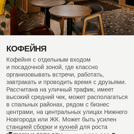
создают продукт нового уровня для
сильных локаций и требовательной
аудитории.
от 15 000 000 ₽
ИНВЕСТИЦИИ
СРЕДНИЙ ОБОРОТ
4 500 000 ₽
СРЕДНИЙ СРОК
21 месяц
ОКУПАЕМОСТИ
Запросить финансовую модель
Подробнее о формате
Запрос финансовой
модели