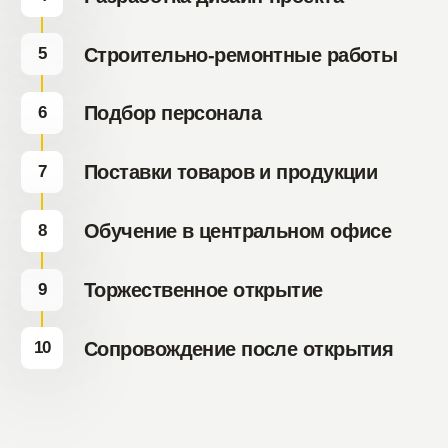
+7 474 255-10-06
Меню
info@coffeeway.ru
Для гостя
Новости
вк
yt
Франшиза
О бренде
tg
дзен
Обжарка кофе
макс
Работа в Coffee
Way
Контакты
Политика по обработке персональных
данных
Согласие на обработку персональных
данных
Пользовательское соглашение
ООО "Еда"
ОГРН 1214800003362
info@coffeeway.ru