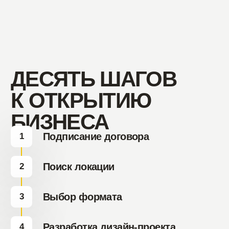
персональных данных
Соглашаюсь с
пользовательским
соглашением
Отправить
форму
По вопросам
франшизы
tg
wa
Франчайзинг
franshiza@coffeeway.ru
Центральный офис
Липецк, ул.
Первомайская, 2
По будням: 9:00–17:30