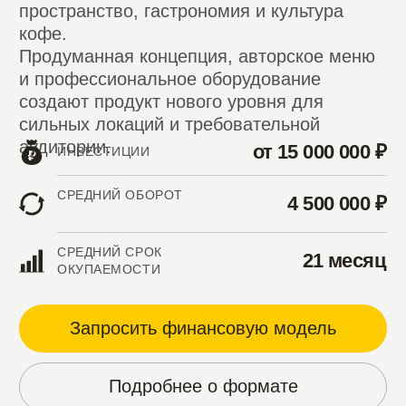
К ОТКРЫТИЮ
БИЗНЕСА
Подписание договора
1
Поиск локации
2
Выбор формата
3
Разработка дизайн-проекта
4
Строительно-ремонтные работы
5
Подбор персонала
6
Поставки товаров и продукции
7
Обучение в центральном офисе
8
Торжественное открытие
9
Сопровождение после открытия
10