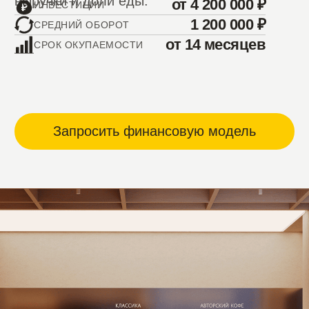
+7
Соглашаюсь с
политикой в отношении
обработки персональных данных
Даю
согласие на обработку
персональных данных
Соглашаюсь с
пользовательским
соглашением
Запросить
ЧТО О НАС
ГОВОРЯТ
ФРАНЧАЙЗИ
Станислав Жигунов, Москва
Конопкина Екат