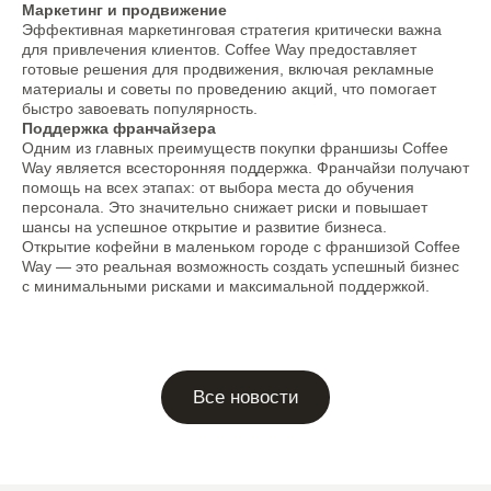
Маркетинг и продвижение
Эффективная маркетинговая стратегия критически важна
для привлечения клиентов. Coffee Way предоставляет
готовые решения для продвижения, включая рекламные
+7 474 255-10-06
Меню
материалы и советы по проведению акций, что помогает
быстро завоевать популярность.
info@coffeeway.ru
Для гостя
Поддержка франчайзера
Новости
Одним из главных преимуществ покупки франшизы Coffee
вк
yt
Франшиза
Way является всесторонняя поддержка. Франчайзи получают
О бренде
помощь на всех этапах: от выбора места до обучения
tg
дзен
персонала. Это значительно снижает риски и повышает
Обжарка кофе
шансы на успешное открытие и развитие бизнеса.
макс
Работа в Coffee
Открытие кофейни в маленьком городе с франшизой Coffee
Way
Контакты
Way — это реальная возможность создать успешный бизнес
с минимальными рисками и максимальной поддержкой.
Политика по обработке персональных
данных
Согласие на обработку персональных
данных
Пользовательское соглашение
ООО "Еда"
ОГРН 1214800003362
info@coffeeway.ru
+7 474 255-10-06