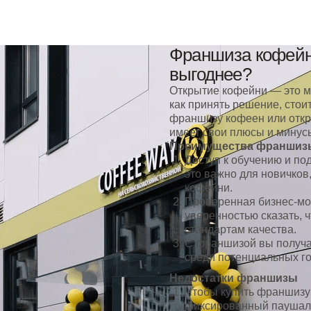
Франшиза кофейни
выгоднее?
Открытие кофейни — это м
как принять решение, стои
франшизу кофеен или откр
имеет свои плюсы и минус
Преимущества франшиз
Доступ к обучению и по
это важно для новичков,
кофейни.
Проверенная бизнес-мо
уверенностью сказать, 
стандартам качества.
С франшизой вы получа
среди потенциальных г
Недостатки франшизы
Чтобы купить франшизу
фиксированный паушаль