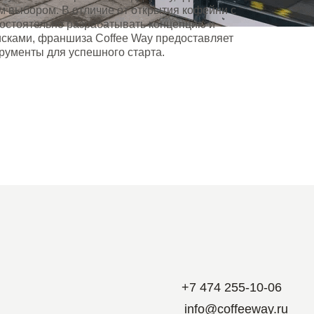
м выбором. В отличие от открытия кофейни с
мостоятельно разрабатывать концепцию и
исками, франшиза Coffee Way предоставляет
рументы для успешного старта.
+7 474 255-10-06
info@coffeeway.ru
вк
yt
дзен
tg
макс