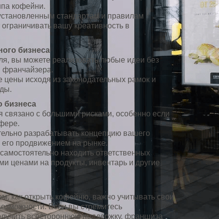
ипа кофейни.
установленным стандартам и правилам
 ограничивать вашу креативность в
ого бизнеса
ля, вы можете реализовать любые идеи без
ы франчайзера.
 цены исходя из законодательных рамок и
ды.
о бизнеса
я связано с большими рисками, особенно если
сфере.
тельно разрабатывать концепцию вашего
 его продвижением на рынке.
 самостоятельно находить ответственных
и ценами на продукты, инвентарь и другие
м, как открыть кофейню, важно учитывать свои
возможности. Если вы стремитесь
олучить всестороннюю поддержку, франшиза