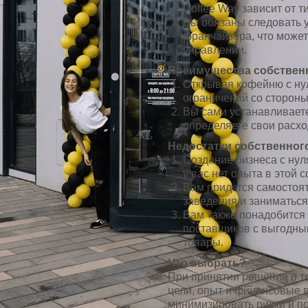
Coffee Way зависит от т
Вы обязаны следовать 
франчайзера, что может
управлении.
Преимущества собственн
Открывая кофейню с ну
ограничений со сторон
Вы сами устанавливаете
определяете свои расхо
Недостатки собственног
Создание бизнеса с нул
у вас нет опыта в этой 
Вам придется самостоя
заведения и заниматься
Вам также понадобится
поставщиков с выгодным
товары.
Что выбрать?
При принятии решения о то
цели, опыт и финансовые 
минимизировать риски и п