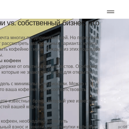
 vs. собственный бизнес: что
ечта многих предпринимателей. Но перед тем
т рассмотреть два основных варианта: купить
ыть кофейню с нуля. Каждый из этих подходов
ы.
ы кофеен
ддержке от опытных специалистов. Особенно
 которые не знают, что нужно для открытия
дель с минимальными рисками. Можно с
что ваша кофейня будет соответствовать
ете известный бренд, который уже известен
остей вашей кофейни.
 кофеен, необходимо заплатить
ный взнос и роялти. Цена покупки кофейни