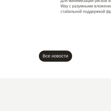
Для минимизации рисков в
Way с разумными вложения
стабильной поддержкой фр
Все новости
Меню
Для
гостя
Новости
Франшиза
О бренде
Обжарка кофе
Работа в Coffee