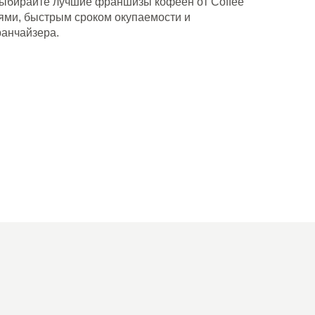
ыбирайте лучшие франшизы кофеен от Coffee
ми, быстрым сроком окупаемости и
анчайзера.
+7 474 255-10-06
info@coffeeway.ru
вк
yt
дзен
tg
макс