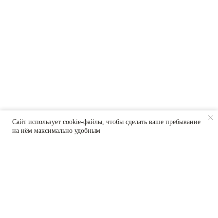
О бренде
tg
дзен
Обжарка кофе
макс
Работа в Coffee
Way
Контакты
Политика по обработке персональных
данных
Согласие на обработку персональных
данных
Пользовательское соглашение
ООО "Еда"
ОГРН 1214800003362
info@coffeeway.ru
Сайт использует cookie-файлы, чтобы сделать ваше пребывание
+7 474 255-10-06
на нём максимально удобным
Дизайн и разработка –
© 2010–2026 COFFEE
Абрамов
WAY