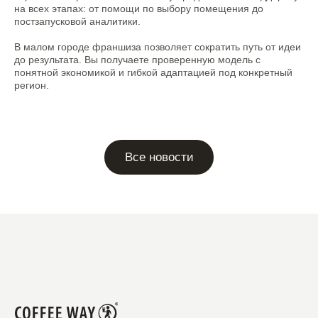
Контакты
на всех этапах: от помощи по выбору помещения до
постзапусковой аналитики.
Политика по обработке персональных
В малом городе франшиза позволяет сократить путь от идеи
данных
до результата. Вы получаете проверенную модель с
Согласие на обработку персональных
понятной экономикой и гибкой адаптацией под конкретный
данных
регион.
Пользовательское соглашение
ООО "Еда"
ОГРН 1214800003362
info@coffeeway.ru
+7 474 255-10-06
Дизайн и разработка –
© 2010–2026 COFFEE
Абрамов
WAY