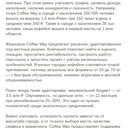
лояльна. При этом важно учитывать трафик, уровень дохода
населения, наличие конкурентов и сезонность. Например,
точка Coffee Way в городе с населением 100 000 человек
вышла на выручку 1,5 млн ₽/мес при 150 чеках в день и
среднем чеке 340 ₽. Также в городе с населением 28 тыс.
Все новости
человек, наша кофейня вышла в первый месяц на 1 млн.
оборота.
Франшиза Coffee Way предлагает решение, адаптированное
под местные реалии. Компания помогает найти и оценить
локацию, просчитать рентабельность, настроить работу
персонала и запустить проект с учётом региональных
особенностей. В малых городах кофейня становится точкой
притяжения, поэтому актуальны все форматы от 20 до 75 м²
— с быстрым обслуживанием, низкими затратами и высокой
оборачиваемостью.
+7 474 255-10-06
Меню
Порог входа также адаптирован: минимальный бюджет — от
info@coffeeway.ru
Для гостя
3,5 млн ₽. Окупаемость, по данным сети, — от 12 месяцев
Новости
при рентабельности 25–30%. Это один из лучших
вк
yt
Франшиза
показателей среди аналогичных предложений.
О бренде
tg
дзен
Важно учитывать: успешность проекта зависит не от
Обжарка кофе
масштаба города, а от точного выбора места, качества
макс
Работа в Coffee
сервиса и маркетинга. Coffee Way предоставляет поддержку
Way