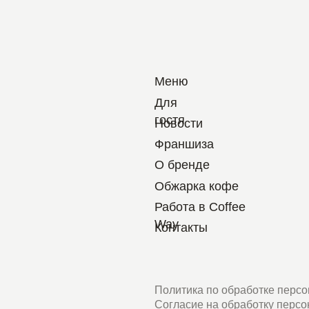
Меню
Для
гостя
Новости
Франшиза
О бренде
Обжарка кофе
Работа в Coffee
Way
Контакты
Политика по обработке персональных данн
Согласие на обработку персональных данн
Пользовательское соглашение