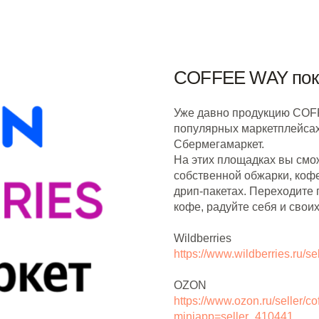
COFFEE WAY поко
Уже давно продукцию COF
популярных маркетплейсах,
Сбермегамаркет.
На этих площадках вы смож
собственной обжарки, коф
дрип-пакетах. Переходите
кофе, радуйте себя и своих
Wildberries
https://www.wildberries.ru/s
OZON
https://www.ozon.ru/seller/c
miniapp=seller_410441