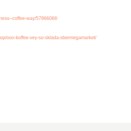
siness--coffee-way/57866068
hop/ooo-koffee-vey-so-sklada-sbermegamarket/