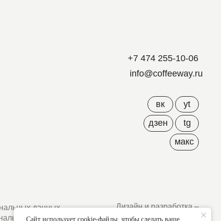
+7 474 255-10-06
info@coffeeway.ru
вк
yt
дзен
tg
макс
Дизайн и разработка –
ых
Абрамов
ых
Сайт использует cookie-файлы, чтобы сделать ваше