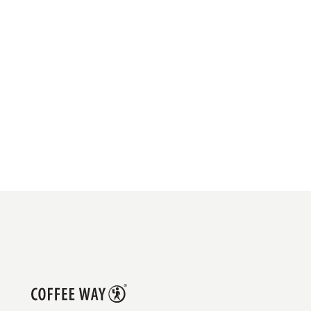
ООО "Еда"
ОГРН 1214800003362
info@coffeeway.ru
+7 474 255-10-06
© 2010–2026 COFFEE
WAY