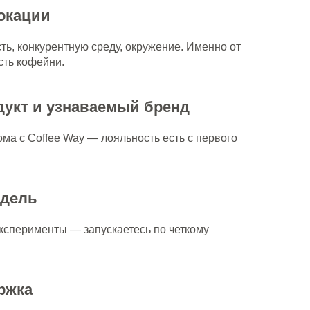
окации
ь, конкурентную среду, окружение. Именно от
сть кофейни.
укт и узнаваемый бренд
ома с Coffee Way — лояльность есть с первого
одель
эксперименты — запускаетесь по четкому
ржка