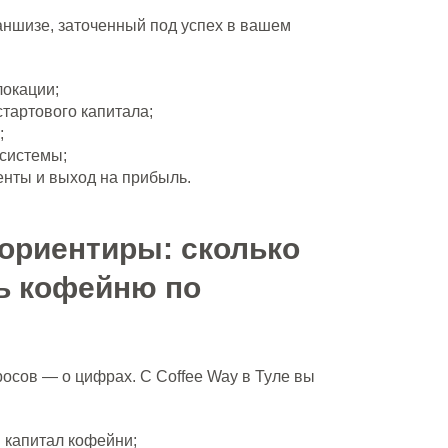
аншизе, заточенный под успех в вашем
локации;
стартового капитала;
;
-системы;
нты и выход на прибыль.
ориентиры: сколько
ь кофейню по
осов — о цифрах. С Coffee Way в Туле вы
 капитал кофейни;