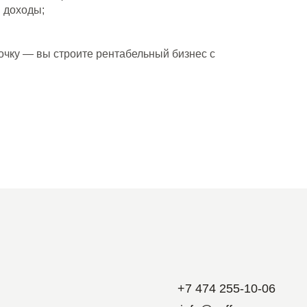
 доходы;
очку — вы строите рентабельный бизнес с
+7 474 255-10-06
info@coffeeway.ru
вк
yt
дзен
tg
макс
Дизайн и разработка –
ых
Абрамов
ых