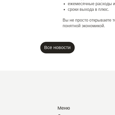
ежемесячные расходы и
сроки выхода в плюс.
Вы не просто открываете т
понятной экономикой.
Меню
Для
гостя
Новости
Франшиза
О бренде
Обжарка кофе
Работа в Coffee
Way
Контакты
Политика по обработке персональных данн
Согласие на обработку персональных данн
Пользовательское соглашение