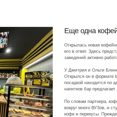
Еще одна кофейня в 
Открылась новая кофейня в Ивано
его в ответ. Здесь представленно
заведений активно работают.
У Дмитрия и Ольги Блиновых у это
Открылся он в формате basic+, п
посадкой находится по адресу ул
напитков бар предлагает завтраки,
По словам партнера, кофейнями з
вокруг много ВУЗов, и студенты —
кофе и перекусы. Прежде в этой л
после нее кафе — но оба заведени
Наш партнер решил сделать ставк