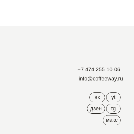
+7 474 255-10-06
info@coffeeway.ru
вк
yt
дзен
tg
макс
Дизайн и разработка –
ых
Абрамов
ых