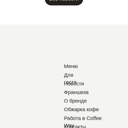
Меню
Для
гостя
Новости
Франшиза
О бренде
Обжарка кофе
Работа в Coffee
Way
Контакты
Политика по обработке персональных данн
Согласие на обработку персональных данн
Пользовательское соглашение