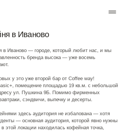
Иваново
во — городе, который любит нас, и мы
сть бренда высока — уже восемь
 уже второй бар от Coffee way!
омещение площадью 19 кв.м. с небольшой
. Пушкина 9Б. Помимо фирменных
 сэндвичи, выпечку и десерты.
десь аудитория не избалована — хотя
 основная аудитория, которой явно нужны
окации находилась кофейная точка,
я не получили признания и закрылись.
у на локацию и использовать все наши