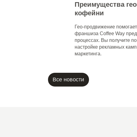
Преимущества ге
кофейни
Гео-продвижение помогает 
франшиза Coffee Way пред
процессах. Вы получите п
Все новости
настройке рекламных камп
маркетинга.
Меню
Для
гостя
Новости
Франшиза