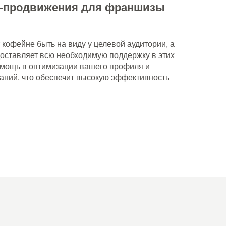
о-продвижения для франшизы
кофейне быть на виду у целевой аудитории, а
оставляет всю необходимую поддержку в этих
омощь в оптимизации вашего профиля и
аний, что обеспечит высокую эффективность
+7 474 255-10-06
info@coffeeway.ru
вк
yt