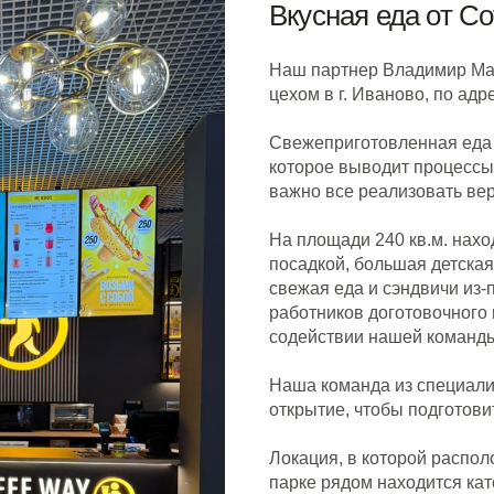
Вкусная еда от Co
Наш партнер Владимир Ма
цехом в г. Иваново, по адр
Свежеприготовленная еда 
которое выводит процессы 
важно все реализовать вер
На площади 240 кв.м. нахо
посадкой, большая детска
свежая еда и сэндвичи из-
работников доготовочного 
содействии нашей команд
Наша команда из специали
открытие, чтобы подготови
Локация, в которой распо
парке рядом находится кат