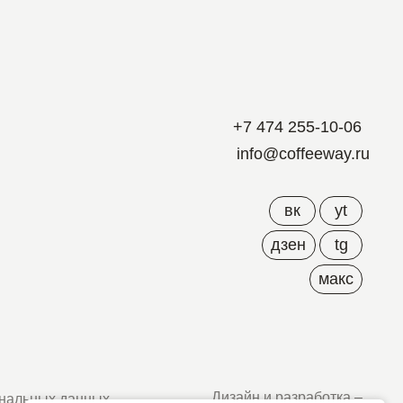
+7 474 255-10-06
info@coffeeway.ru
вк
yt
дзен
tg
макс
Дизайн и разработка –
ых
Абрамов
ых