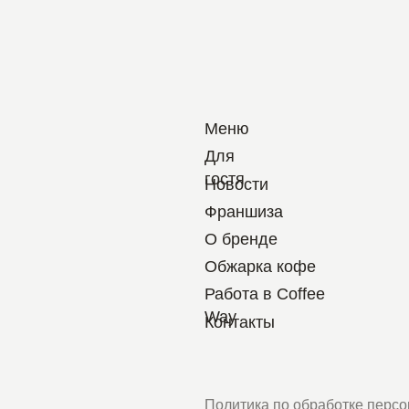
Меню
Для
гостя
Новости
Франшиза
О бренде
Обжарка кофе
Работа в Coffee
Way
Контакты
Политика по обработке персональных данн
Согласие на обработку персональных данн
Пользовательское соглашение