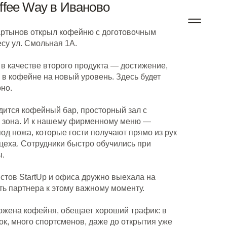
ffee Way в Иваново
ртынов открыл кофейню с доготовочным
есу ул. Смольная 1А.
в качестве второго продукта — достижение,
в кофейне на новый уровень. Здесь будет
но.
дится кофейный бар, просторный зал с
я зона. И к нашему фирменному меню —
под ножа, которые гости получают прямо из рук
цеха. Сотрудники быстро обучились при
ы.
стов StartUp и офиса дружно выехала на
ть партнера к этому важному моменту.
ложена кофейня, обещает хороший трафик: в
ок, много спортсменов, даже до открытия уже