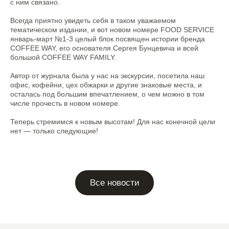
с ним связано.
Всегда приятно увидеть себя в таком уважаемом
тематическом издании, и вот новом номере FOOD SERVICE
январь-март №1-3 целый блок посвящен истории бренда
COFFEE WAY, его основателя Сергея Бунцевича и всей
большой COFFEE WAY FAMILY.
Автор от журнала была у нас на экскурсии, посетила наш
офис, кофейни, цех обжарки и другие знаковые места, и
осталась под большим впечатлением, о чем можно в том
числе прочесть в новом номере.
+7 474 255-10-06
Меню
info@coffeeway.ru
Для гостя
Теперь стремимся к новым высотам! Для нас конечной цели
Новости
нет — только следующие!
вк
yt
Франшиза
О бренде
tg
дзен
Обжарка кофе
макс
Работа в Coffee
Way
Контакты
Политика по обработке персональных
данных
Согласие на обработку персональных